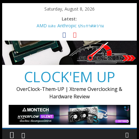
Skip
Saturday, August 8, 2026
to
Latest:
content
AMD และ Anthropic ประกาศความ
ร่วมมือเชิงกลยุทธ์เพื่อเปิดใช้กราฟิก
การ์ด AMD Instinct MI450 Series
สูงสุด 2 กิกะวัตต์
AMD เปิดตัวกราฟิกการ์ด Radeon RX
9050
เมื่อการ์ดจอไม่ได้มีหน้าที่แค่เรนเดอร์
CLOCK'EM UP
ภาพ แต่ต้องขับเคลื่อนทุกขั้นตอนของ
การสร้างสรรค์
AMD เปิดตัวโซลูชันการประมวลผล
OverClock-Them-UP | Xtreme Overclocking &
แบบครบวงจรสำหรับยุค Agentic AI ณ
Hardware Review
งาน Advancing AI 2026
Supermicro แต่งตั้ง Ascenti เป็น
ตัวแทนจำหน่ายอย่างเป็นทางการ
พร้อมลุยตลาด AI Infrastructure ขุม
พลังประมวลผล AI ตั้งแต่ระดับเริ่มต้น
จนถึงระดับซุปเปอร์คลัสเตอร์