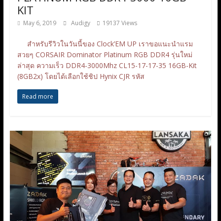
KIT
May 6, 2019
Audigy
19137 Views
สำหรับรีวิวในวันนี้ของ Clock’EM UP เราขอแนะนำแรม
สวยๆ CORSAIR Dominator Platinum RGB DDR4 รุ่นใหม่
ล่าสุด ความเร็ว DDR4-3000Mhz CL15-17-17-35 16GB-Kit
(8GB2x) โดยได้เลือกใช้ชิป Hynix CJR รหัส
Read more