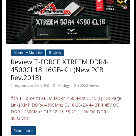
Memory Module
Review
Review T-FORCE XTREEM DDR4-
4500CL18 16GB-Kit (New PCB
Rev.2018)
September 28, 2018
Audigy
30052 Views
รีวิว T-Force XTREEM DDR4-4500Mhz CL15 [Quick Page
Link] XMP DDR4-4500Mhz CL18-20-20-44 2T 1.45V OC
DDR4-4500Mhz C17-18-18-38 2T 1.45V OC DDR4-
4533Mhz
Read more