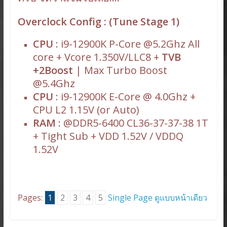
Overclock Config : (Tune Stage 1)
CPU
: i9-12900K P-Core @5.2Ghz All
core + Vcore 1.350V/LLC8 +
TVB
+2Boost
| Max Turbo Boost
@5.4Ghz
CPU
: i9-12900K E-Core @ 4.0Ghz +
CPU L2 1.15V (or Auto)
RAM
: @DDR5-6400 CL36-37-37-38 1T
+ Tight Sub + VDD 1.52V / VDDQ
1.52V
Pages:
1
2
3
4
5
Single Page ดูแบบหน้าเดียว