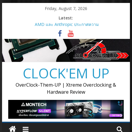
Skip
Friday, August 7, 2026
to
Latest:
content
AMD และ Anthropic ประกาศความ
ร่วมมือเชิงกลยุทธ์เพื่อเปิดใช้กราฟิก
การ์ด AMD Instinct MI450 Series
สูงสุด 2 กิกะวัตต์
AMD เปิดตัวกราฟิกการ์ด Radeon RX
9050
เมื่อการ์ดจอไม่ได้มีหน้าที่แค่เรนเดอร์
CLOCK'EM UP
ภาพ แต่ต้องขับเคลื่อนทุกขั้นตอนของ
การสร้างสรรค์
AMD เปิดตัวโซลูชันการประมวลผล
OverClock-Them-UP | Xtreme Overclocking &
แบบครบวงจรสำหรับยุค Agentic AI ณ
Hardware Review
งาน Advancing AI 2026
Supermicro แต่งตั้ง Ascenti เป็น
ตัวแทนจำหน่ายอย่างเป็นทางการ
พร้อมลุยตลาด AI Infrastructure ขุม
พลังประมวลผล AI ตั้งแต่ระดับเริ่มต้น
จนถึงระดับซุปเปอร์คลัสเตอร์