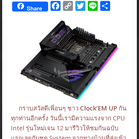
F
C
T
Li
S
Share
ac
o
w
n
h
e
p
itt
e
ar
b
y
er
e
o
Li
o
n
k
k
กราบสวัสดีเพื่อนๆ ชาว
Clock’EM UP
กัน
ทุกท่านอีกครั้ง วันนี้เรามีความแรงจาก CPU
Intel รุ่นใหม่เจน 12 มารีวิวให้ชมกันฉบับ
แรกเลยกับชุด System จากทางบ้านที่ส่งเข้า