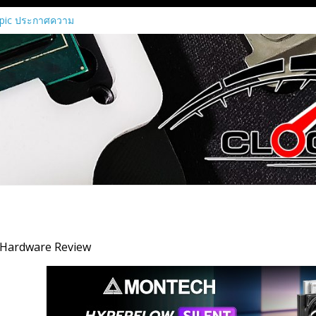
pic ประกาศความ
พื่อเปิดใช้กราฟิก
ct MI450 Series
ิกการ์ด Radeon RX
ีหน้าที่แค่เรนเดอร์
ื่อนทุกขั้นตอนของ
ชันการประมวลผล
บยุค Agentic AI ณ
I 2026
ง Ascenti เป็น
่างเป็นทางการ
nfrastructure ขุม
 Hardware Review
้งแต่ระดับเริ่มต้น
์คลัสเตอร์