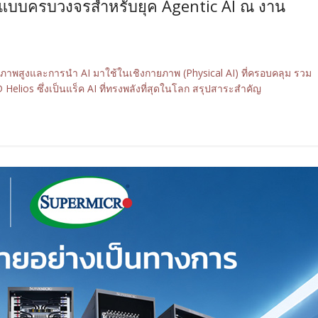
แบบครบวงจรสำหรับยุค Agentic AI ณ งาน
พสูงและการนำ AI มาใช้ในเชิงกายภาพ (Physical AI) ที่ครอบคลุม รวม
elios ซึ่งเป็นแร็ค AI ที่ทรงพลังที่สุดในโลก สรุปสาระสำคัญ