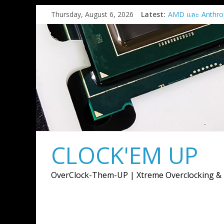
Skip
Thursday, August 6, 2026
Latest:
AMD และ Anthro
to
ร่วมมือเชิงกลยุทธ์เ
content
การ์ด AMD Instin
สูงสุด 2 กิกะวัตต์
AMD เปิดตัวกราฟ
9050
เมื่อการ์ดจอไม่ได้ม
ภาพ แต่ต้องขับเคล
การสร้างสรรค์
AMD เปิดตัวโซลู
แบบครบวงจรสำหรั
งาน Advancing A
CLOCK'EM UP
Supermicro แต่งตั้
ตัวแทนจำหน่ายอย
พร้อมลุยตลาด AI I
OverClock-Them-UP | Xtreme Overclocking &
พลังประมวลผล AI ตั
จนถึงระดับซุปเปอร