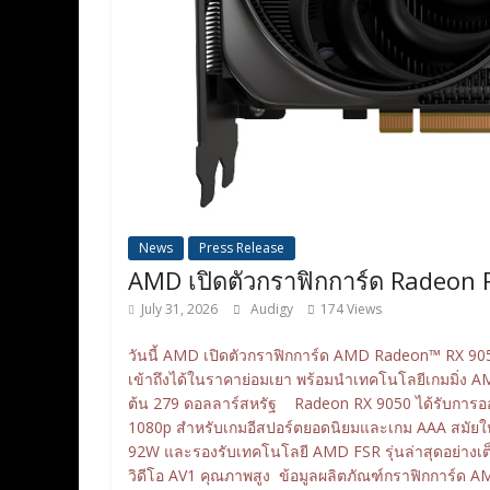
News
Press Release
AMD เปิดตัวกราฟิกการ์ด Radeon 
July 31, 2026
Audigy
174 Views
วันนี้ AMD เปิดตัวกราฟิกการ์ด AMD Radeon™ RX 9050 
เข้าถึงได้ในราคาย่อมเยา พร้อมนำเทคโนโลยีเกมมิ่ง AMD
ต้น 279 ดอลลาร์สหรัฐ Radeon RX 9050 ได้รับการออ
1080p สำหรับเกมอีสปอร์ตยอดนิยมและเกม AAA สมัยใหม่
92W และรองรับเทคโนโลยี AMD FSR รุ่นล่าสุดอย่างเต็
วิดีโอ AV1 คุณภาพสูง ข้อมูลผลิตภัณฑ์กราฟิกการ์