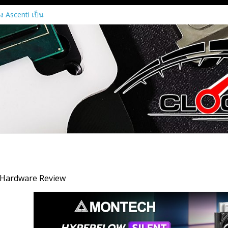
ง Ascenti เป็น
่างเป็นทางการ
nfrastructure ขุม
้งแต่ระดับเริ่มต้น
์คลัสเตอร์
pic ประกาศความ
พื่อเปิดใช้กราฟิก
ct MI450 Series
ิกการ์ด Radeon RX
ีหน้าที่แค่เรนเดอร์
ื่อนทุกขั้นตอนของ
ชันการประมวลผล
 Hardware Review
บยุค Agentic AI ณ
I 2026