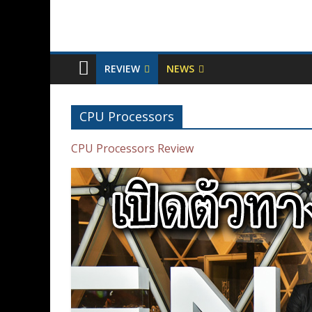
REVIEW
NEWS
CPU Processors
CPU Processors Review