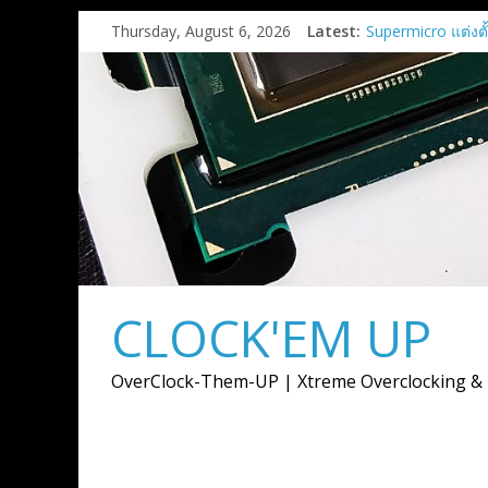
Skip
Thursday, August 6, 2026
Latest:
Supermicro แต่งตั้
to
ตัวแทนจำหน่ายอย
content
พร้อมลุยตลาด AI I
พลังประมวลผล AI ตั
จนถึงระดับซุปเปอร
AMD และ Anthro
ร่วมมือเชิงกลยุทธ์เ
การ์ด AMD Instin
สูงสุด 2 กิกะวัตต์
AMD เปิดตัวกราฟ
9050
เมื่อการ์ดจอไม่ได้ม
CLOCK'EM UP
ภาพ แต่ต้องขับเคล
การสร้างสรรค์
AMD เปิดตัวโซลู
OverClock-Them-UP | Xtreme Overclocking &
แบบครบวงจรสำหรั
งาน Advancing A