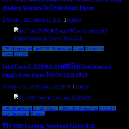
Modern Warfare ในโหมด Multi Player
March 8, 2021
March 10, 2021
Audigy
CPU Processors
Intel CPU Processors
News
Overclock
News
Review
Intel Core i7-9700KF ทุบสถิติโลก Geekbench 5
Single-Core Score ในงาน TGS 2019
October 28, 2019
October 28, 2019
Audigy
CPU Processors
Gaming Gear
Intel CPU Processors
NVIDIA
Graphics cards
Review
รีวิว MSI Gaming Notebook GL65-8SE