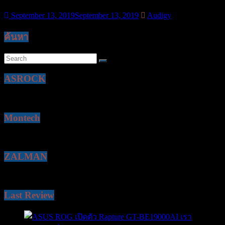
September 13, 2019
September 13, 2019
Audigy
ค้นหา
ASROCK
Montech
ZALMAN
Last Review