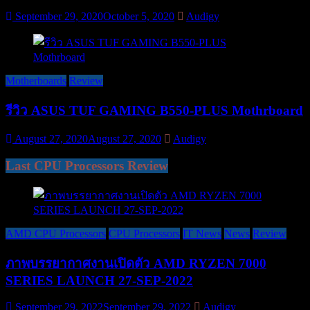
September 29, 2020
October 5, 2020
Audigy
Motherboards
Review
รีวิว ASUS TUF GAMING B550-PLUS Mothrboard
August 27, 2020
August 27, 2020
Audigy
Last CPU Processors Review
AMD CPU Processors
CPU Processors
IT News
News
Review
ภาพบรรยากาศงานเปิดตัว AMD RYZEN 7000
SERIES LAUNCH 27-SEP-2022
September 29, 2022
September 29, 2022
Audigy