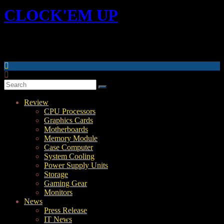
CLOCK'EM UP
OverClock-Them-UP | Xtreme Overclocking & Hardware Review
Review
CPU Processors
Graphics Cards
Motherboards
Memory Module
Case Computer
System Cooling
Power Supply Units
Storage
Gaming Gear
Monitors
News
Press Release
IT News