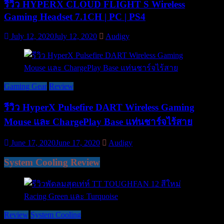
รีวิว HYPERX CLOUD FLIGHT S Wireless
Gaming Headset 7.1CH | PC | PS4
July 12, 2020
July 12, 2020
Audigy
Gaming Gear
Review
รีวิว HyperX Pulsefire DART Wireless Gaming
Mouse และ ChargePlay Base แท่นชาร์จไร้สาย
June 17, 2020
June 17, 2020
Audigy
System Cooling Review
Review
System Cooling