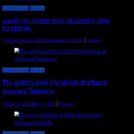
Motherboards
Review
แนะนำ OC GUIDE ROG MAXIMUS Z690
EXTREME
November 23, 2021
November 23, 2021
Audigy
Motherboards
Review
รีวิว AORUS Z590 TACHYON สำหรับสาย
Overclock โดยเฉพาะ
May 4, 2021
May 4, 2021
Audigy
Motherboards
Review