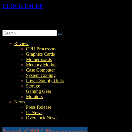
CLOCK'EM UP
OverClock-Them-UP | Xtreme Overclocking & Hardware Review
Review
CPU Processors
Graphics Cards
Motherboards
Memory Module
Case Computer
System Cooling
Power Supply Units
Storage
Gaming Gear
Monitors
News
Press Release
IT News
Overclock News