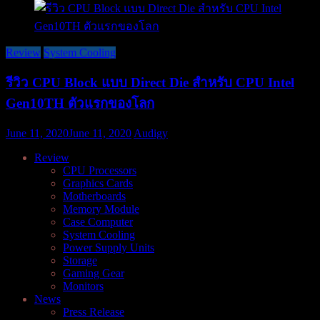
Review
System Cooling
รีวิว CPU Block แบบ Direct Die สำหรับ CPU Intel
Gen10TH ตัวแรกของโลก
June 11, 2020
June 11, 2020
Audigy
Review
CPU Processors
Graphics Cards
Motherboards
Memory Module
Case Computer
System Cooling
Power Supply Units
Storage
Gaming Gear
Monitors
News
Press Release