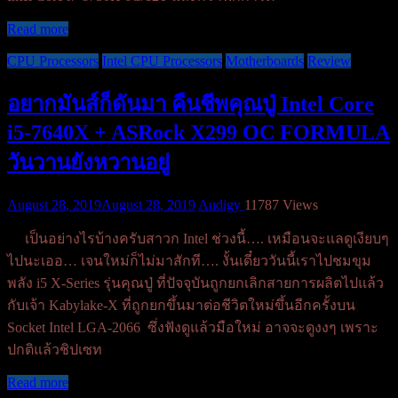
Read more
CPU Processors
Intel CPU Processors
Motherboards
Review
อยากมันส์ก็ดันมา คืนชีพคุณปู่ Intel Core
i5-7640X + ASRock X299 OC FORMULA
วันวานยังหวานอยู่
August 28, 2019
August 28, 2019
Audigy
11787 Views
เป็นอย่างไรบ้างครับสาวก Intel ช่วงนี้…. เหมือนจะแลดูเงียบๆ
ไปนะเออ… เจนใหม่ก็ไม่มาสักที…. งั้นเดี๋ยววันนี้เราไปชมขุม
พลัง i5 X-Series รุ่นคุณปู่ ที่ปัจจุบันถูกยกเลิกสายการผลิตไปแล้ว
กับเจ้า Kabylake-X ที่ถูกยกขึ้นมาต่อชีวิตใหม่ขึ้นอีกครั้งบน
Socket Intel LGA-2066 ซึ่งฟังดูแล้วมือใหม่ อาจจะดูงงๆ เพราะ
ปกติแล้วชิปเซท
Read more