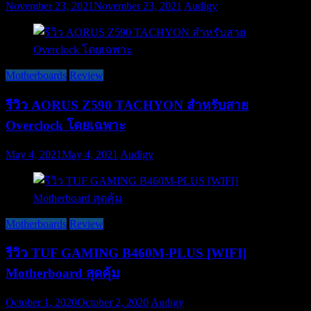
November 23, 2021
November 23, 2021
Audigy
Motherboards
Review
รีวิว AORUS Z590 TACHYON สำหรับสาย
Overclock โดยเฉพาะ
May 4, 2021
May 4, 2021
Audigy
Motherboards
Review
รีวิว TUF GAMING B460M-PLUS [WIFI]
Motherboard สุดคุ้ม
October 1, 2020
October 2, 2020
Audigy