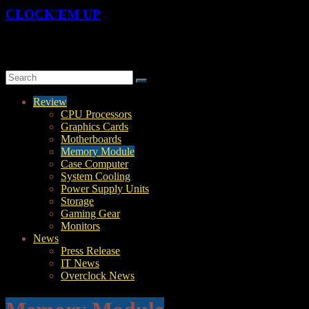
CLOCK'EM UP
OverClock-Them-UP | Xtreme Overclocking & Hardware Review
Review
CPU Processors
Graphics Cards
Motherboards
Memory Module
Case Computer
System Cooling
Power Supply Units
Storage
Gaming Gear
Monitors
News
Press Release
IT News
Overclock News