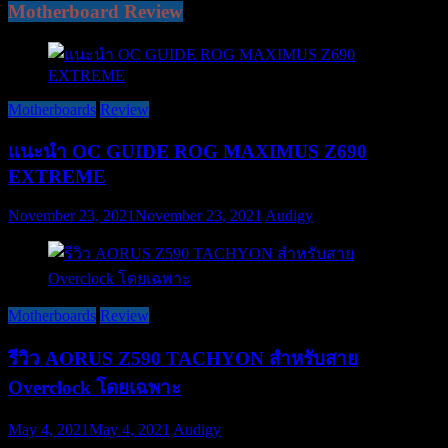
Motherboard Review
Motherboards
Review
แนะนำ OC GUIDE ROG MAXIMUS Z690
EXTREME
November 23, 2021
November 23, 2021
Audigy
Motherboards
Review
รีวิว AORUS Z590 TACHYON สำหรับสาย
Overclock โดยเฉพาะ
May 4, 2021
May 4, 2021
Audigy