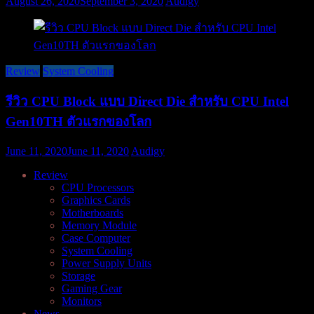
August 26, 2020
September 3, 2020
Audigy
Review
System Cooling
รีวิว CPU Block แบบ Direct Die สำหรับ CPU Intel
Gen10TH ตัวแรกของโลก
June 11, 2020
June 11, 2020
Audigy
Review
CPU Processors
Graphics Cards
Motherboards
Memory Module
Case Computer
System Cooling
Power Supply Units
Storage
Gaming Gear
Monitors
News