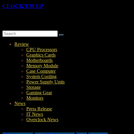
CLOCK'EM UP
OverClock-Them-UP | Xtreme Overclocking & Hardware Review
Review
CPU Processors
Graphics Cards
Motherboards
Memory Module
Case Computer
System Cooling
Power Supply Units
Storage
Gaming Gear
Monitors
News
Press Release
IT News
Overclock News