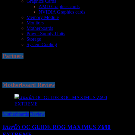
Graphics Cards
AMD Graphics cards
NVIDIA Graphics cards
Memory Module
Monitors
Motherboards
Power Supply Units
Storage
System Cooling
Partners
Motherboard Review
Motherboards
Review
แนะนำ OC GUIDE ROG MAXIMUS Z690
EXTREME