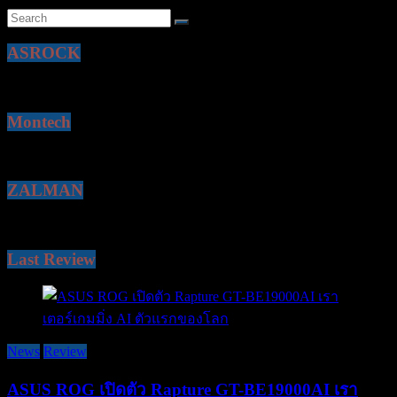
ASROCK
Montech
ZALMAN
Last Review
News
Review
ASUS ROG เปิดตัว Rapture GT-BE19000AI เรา