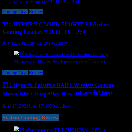
Gaming Gear
Review
รีวิว HYPERX CLOUD FLIGHT S Wireless
Gaming Headset 7.1CH | PC | PS4
July 12, 2020
July 12, 2020
Audigy
Gaming Gear
Review
รีวิว HyperX Pulsefire DART Wireless Gaming
Mouse และ ChargePlay Base แท่นชาร์จไร้สาย
June 17, 2020
June 17, 2020
Audigy
System Cooling Review