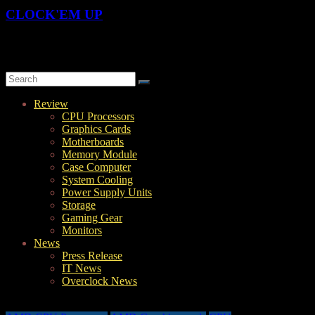
CLOCK'EM UP
OverClock-Them-UP | Xtreme Overclocking & Hardware Review
Review
CPU Processors
Graphics Cards
Motherboards
Memory Module
Case Computer
System Cooling
Power Supply Units
Storage
Gaming Gear
Monitors
News
Press Release
IT News
Overclock News