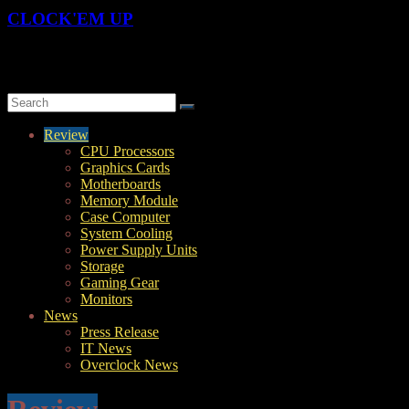
CLOCK'EM UP
OverClock-Them-UP | Xtreme Overclocking & Hardware Review
Review
CPU Processors
Graphics Cards
Motherboards
Memory Module
Case Computer
System Cooling
Power Supply Units
Storage
Gaming Gear
Monitors
News
Press Release
IT News
Overclock News