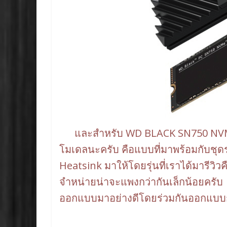
และสำหรับ WD BLACK SN750 NVMe S
โมเดลนะครับ คือแบบที่มาพร้อมกับชุด
Heatsink มาให้โดยรุ่นที่เราได้มารีวิวคื
จำหน่ายน่าจะแพงกว่ากันเล็กน้อยครับ
ออกแบบมาอย่างดีโดยร่วมกันออกแบบกับค