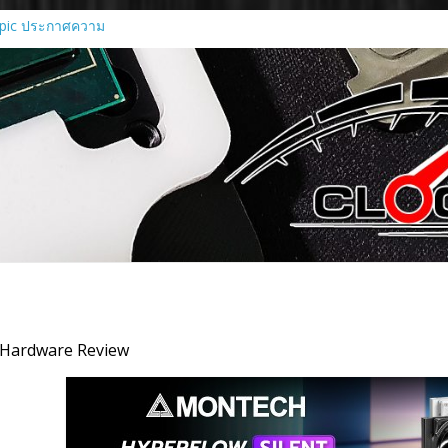
pic ประกาศความ
พื่อเปิดใช้กราฟิก
ct MI450 Series
ิกการ์ด Radeon RX
ีหน้าที่แค่เรนเดอร์
ื่อนทุกขั้นตอนของ
ชันการประมวลผล
บยุค Agentic AI ณ
I 2026
ง Ascenti เป็น
่างเป็นทางการ
nfrastructure ขุม
 Hardware Review
้งแต่ระดับเริ่มต้น
์คลัสเตอร์