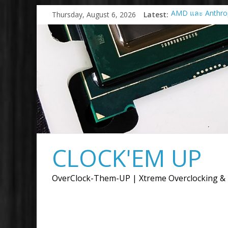
Skip
Thursday, August 6, 2026
Latest:
AMD และ Anthro
to
ร่วมมือเชิงกลยุทธ์เ
content
การ์ด AMD Instin
สูงสุด 2 กิกะวัตต์
AMD เปิดตัวกราฟ
9050
เมื่อการ์ดจอไม่ได้ม
ภาพ แต่ต้องขับเคล
การสร้างสรรค์
AMD เปิดตัวโซลู
แบบครบวงจรสำหรั
งาน Advancing A
CLOCK'EM UP
Supermicro แต่งตั้
ตัวแทนจำหน่ายอย
พร้อมลุยตลาด AI I
OverClock-Them-UP | Xtreme Overclocking &
พลังประมวลผล AI ตั
จนถึงระดับซุปเปอร