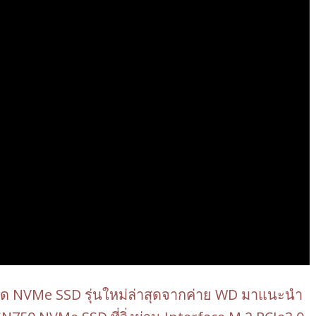
ด NVMe SSD รุ่นใหม่ล่าสุดจากค่าย WD มาแนะนำ