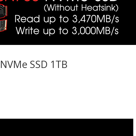
0 NVMe SSD 1TB
S
h
ar
e