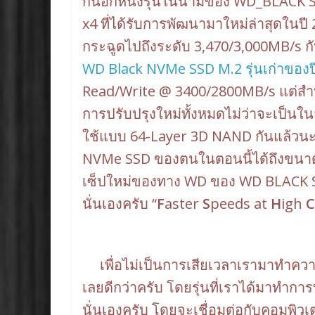
กันอีกหนึ่งรุ่นในนามของ WD_BLACK SN
x4 ที่ได้รับการพัฒนามาใหม่ล่าสุดในป
กระฉูดไปถึงระดับ 3,470/3,000MB/s กั
WD Black NVMe SSD M.2 รุ่นเก่าของป
Read/Write @ 3400/2800MB/s แต่สำห
การปรับปรุงใหม่ทั้งหมดไม่ว่าจะเป็นใ
ใช้แบบ 64-Layer 3D NAND กันแล้วนะ
NVMe SSD ของตนในตอนนี้ได้ถึงขนาดคว
เซ็ปใหม่ของทาง WD ของ WD BLACK SN750
นั่นเองครับ “
F
aster
S
peeds at
H
igh
C
เพื่อไม่เป็นการเสียเวลาเรามาทำความ
เลยดีกว่าครับ โดยรุ่นที่เราได้มาทำกา
นั่นเองครับ โดยจะเชื่อมต่อกับคอมพิว