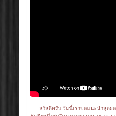
o
n
k
k
สวัสดีครับ วันนี้เราขอแนะนำสุดยอ