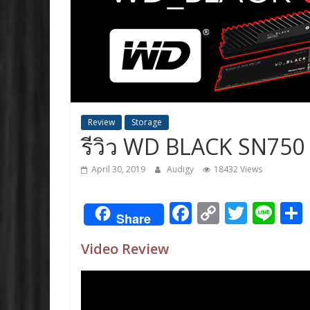
Review
Storage
รีวิว WD BLACK SN75
April 30, 2019
Audigy
18432 Views
F
C
T
Li
Share
ac
o
w
n
Video Review
e
p
itt
e
b
y
er
o
Li