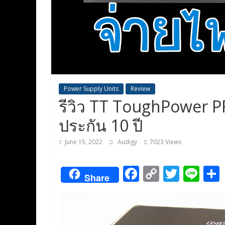
Power Supply Units
Review
รีวิว TT ToughPower P
ประกัน 10 ปี
June 15, 2022
Audigy
7023 Views
F
C
T
Li
Share
ac
o
w
n
e
p
itt
e
b
y
er