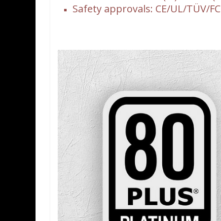
Safety approvals: CE/UL/TÜV/FCC