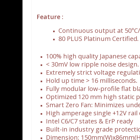
Feature :
Continuous output at 50°C
80 PLUS Platinum Certified.
100% high quality Japanese capa
< 30mV low ripple noise design.
Extremely strict voltage regula
Hold up time > 16 milliseconds.
Fully modular low-profile flat bl
Optimized 120 mm high static pr
Smart Zero Fan: Minimizes unde
High amperage single +12V rail 
Intel C6/C7 states & ErP ready
Built-in industry grade protect
Dimension: 150mm(W)x86mm(H