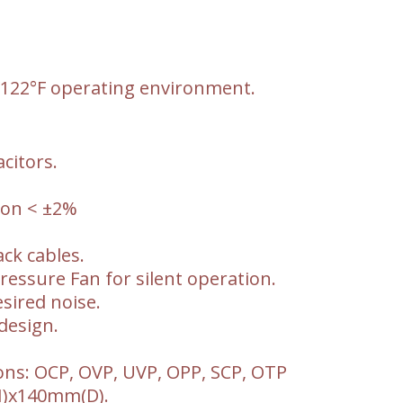
/122°F operating environment.
citors.
tion < ±2%
ack cables.
essure Fan for silent operation.
sired noise.
design.
ions: OCP, OVP, UVP, OPP, SCP, OTP
)x140mm(D).