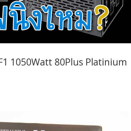
F1 1050Watt 80Plus Platinium
S
h
ar
e