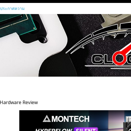
 ประกาศความ
อเปิดใช้กราฟิก
MI450 Series
าร์ด Radeon RX
าที่แค่เรนเดอร์
นทุกขั้นตอนของ
นการประมวลผล
ค Agentic AI ณ
026
scenti เป็น
เป็นทางการ
astructure ขุม
 Hardware Review
ต่ระดับเริ่มต้น
ัสเตอร์