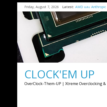
Skip
Friday, August 7, 2026
Latest:
AMD และ Anthropic
to
ร่วมมือเชิงกลยุทธ์เพื่
content
การ์ด AMD Instinct 
สูงสุด 2 กิกะวัตต์
AMD เปิดตัวกราฟิกก
9050
เมื่อการ์ดจอไม่ได้มีหน้
ภาพ แต่ต้องขับเคลื่อ
การสร้างสรรค์
AMD เปิดตัวโซลูชั
แบบครบวงจรสำหรับยุ
งาน Advancing AI 2
CLOCK'EM UP
Supermicro แต่งตั้ง A
ตัวแทนจำหน่ายอย่าง
พร้อมลุยตลาด AI Infr
OverClock-Them-UP | Xtreme Overclocking &
พลังประมวลผล AI ตั้งแ
จนถึงระดับซุปเปอร์คล