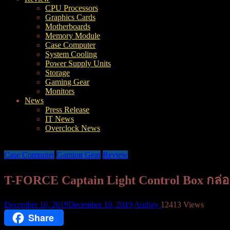
CPU Processors
Graphics Cards
Motherboards
Memory Module
Case Computer
System Cooling
Power Supply Units
Storage
Gaming Gear
Monitors
News
Press Release
IT News
Overclock News
Case Computer
Gaming Gear
Review
T-FORCE Captain Light Control Box กล่
December 10, 2019
December 10, 2019
Audigy
12413 Views
Share