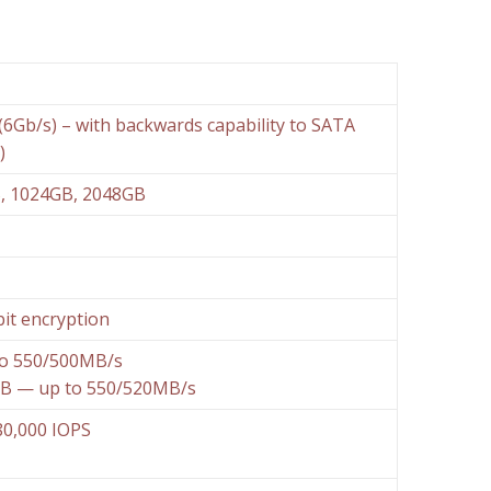
 (6Gb/s) – with backwards capability to SATA
)
, 1024GB, 2048GB
it encryption
o 550/500MB/s
B — up to 550/520MB/s
80,000 IOPS