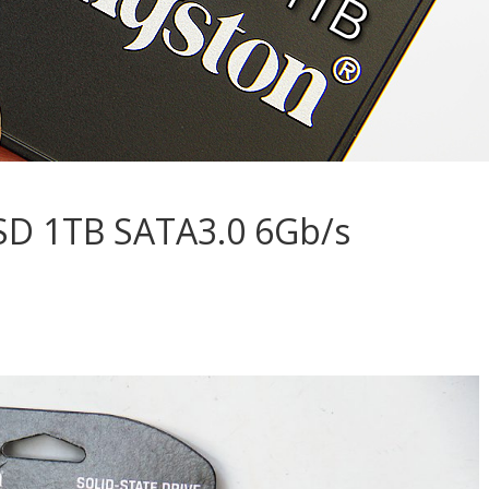
SSD 1TB SATA3.0 6Gb/s
S
h
ar
e