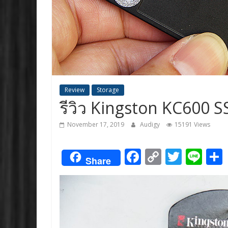
Review
Storage
รีวิว Kingston KC600 
November 17, 2019
Audigy
15191 Views
F
C
T
Li
Share
ac
o
w
n
e
p
itt
e
b
y
er
o
Li