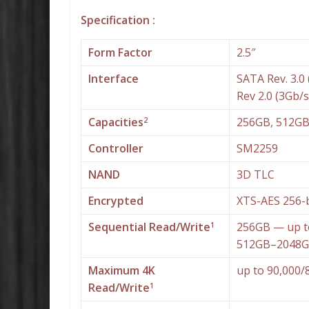
Specification :
Form Factor
2.5″
Interface
SATA Rev. 3.0
Rev 2.0 (3Gb/s
Capacities
256GB, 512GB
2
Controller
SM2259
NAND
3D TLC
Encrypted
XTS-AES 256-b
Sequential Read/Write
256GB — up t
1
512GB–2048G
Maximum 4K
up to 90,000/
Read/Write
1