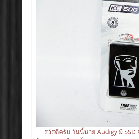
o
n
k
k
สวัสดีครับ วันนี้นาย Audigy มี SSD จ