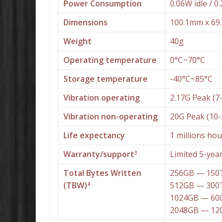
Power Consumption
0.06W idle / 0
Dimensions
100.1mm x 6
Weight
40g
Operating temperature
0°C~70°C
Storage temperature
-40°C~85°C
Vibration operating
2.17G Peak (7
Vibration non-operating
20G Peak (10
Life expectancy
1 millions ho
Warranty/support
Limited 5-yea
3
Total Bytes Written
256GB — 150
(TBW)
512GB — 300
4
1024GB — 60
2048GB — 12