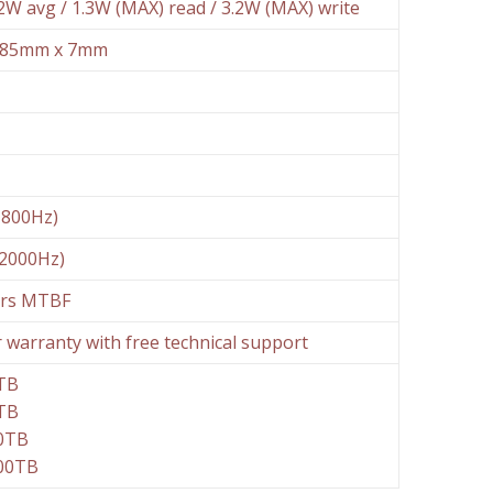
.2W avg / 1.3W (MAX) read / 3.2W (MAX) write
9.85mm x 7mm
-800Hz)
-2000Hz)
urs MTBF
r warranty with free technical support
TB
TB
0TB
00TB