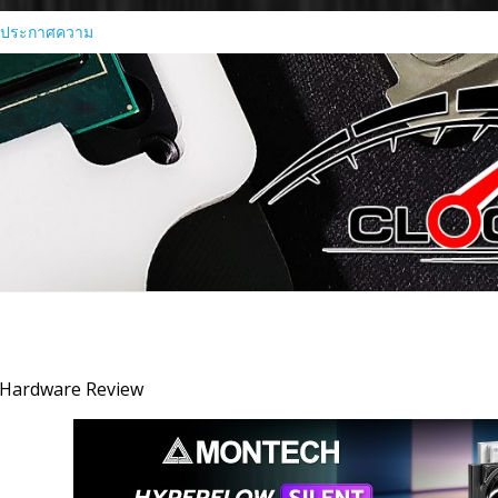
 ประกาศความ
อเปิดใช้กราฟิก
MI450 Series
าร์ด Radeon RX
าที่แค่เรนเดอร์
นทุกขั้นตอนของ
นการประมวลผล
ค Agentic AI ณ
026
scenti เป็น
เป็นทางการ
astructure ขุม
 Hardware Review
ต่ระดับเริ่มต้น
ัสเตอร์