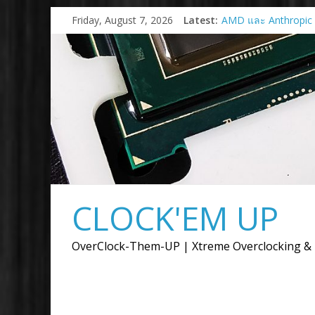
Skip
Friday, August 7, 2026
Latest:
AMD และ Anthropic
to
ร่วมมือเชิงกลยุทธ์เพื่
content
การ์ด AMD Instinct 
สูงสุด 2 กิกะวัตต์
AMD เปิดตัวกราฟิกก
9050
เมื่อการ์ดจอไม่ได้มีหน้
ภาพ แต่ต้องขับเคลื่อ
การสร้างสรรค์
AMD เปิดตัวโซลูชั
แบบครบวงจรสำหรับยุ
งาน Advancing AI 2
CLOCK'EM UP
Supermicro แต่งตั้ง A
ตัวแทนจำหน่ายอย่าง
พร้อมลุยตลาด AI Infr
OverClock-Them-UP | Xtreme Overclocking &
พลังประมวลผล AI ตั้งแ
จนถึงระดับซุปเปอร์คล