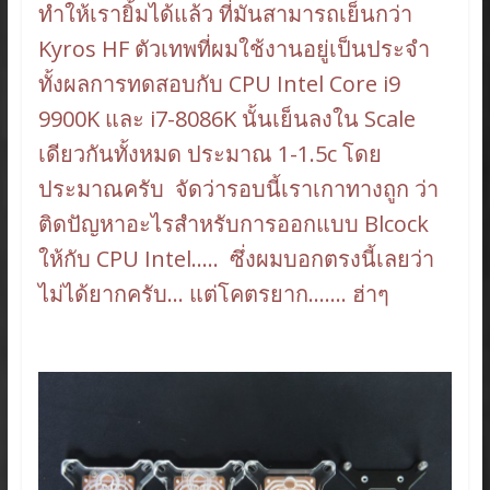
ทำให้เรายิ้มได้แล้ว ที่มันสามารถเย็นกว่า
Kyros HF ตัวเทพที่ผมใช้งานอยู่เป็นประจำ
ทั้งผลการทดสอบกับ CPU Intel Core i9
9900K และ i7-8086K นั้นเย็นลงใน Scale
เดียวกันทั้งหมด ประมาณ 1-1.5c โดย
ประมาณครับ จัดว่ารอบนี้เราเกาทางถูก ว่า
ติดปัญหาอะไรสำหรับการออกแบบ Blcock
ให้กับ CPU Intel….. ซึ่งผมบอกตรงนี้เลยว่า
ไม่ได้ยากครับ… แต่โคตรยาก……. ฮ่าๆ