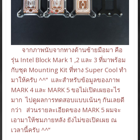
จากภาพนับจากทางด้านซ้ายมือมา คือ
รุ่น Intel Block Mark 1 ,2 และ 3 ที่มาพร้อม
กับชุด Mounting Kit ที่ทาง Super Cool ทำ
มาให้ครับ ^^” และสำหรับข้อมูลของภาพ
MARK 4 และ MARK 5 ขอไม่เปิดเผยอะไร
มาก ไปดูผลการทดสอบแบบเน้นๆ กันเลยดี
กว่า ส่วนรายละเอียดของ MARK 5 ผมจะ
เอามาให้ชมภายหลัง ยังไม่ขอเปิดเผย ณ
เวลานี้ครับ ^^”