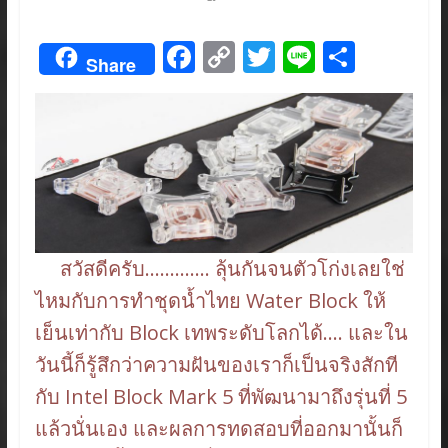
F
C
T
Li
S
Share
ac
o
w
n
h
e
p
itt
e
ar
b
y
er
e
o
Li
o
n
k
k
สวัสดีครับ…………. ลุ้นกันจนตัวโก่งเลยใช่
ไหมกับการทำชุดน้ำไทย Water Block ให้
เย็นเท่ากับ Block เทพระดับโลกได้…. และใน
วันนี้ก็รู้สึกว่าความฝันของเราก็เป็นจริงสักที
กับ Intel Block Mark 5 ที่พัฒนามาถึงรุ่นที่ 5
แล้วนั่นเอง และผลการทดสอบที่ออกมานั้นก็