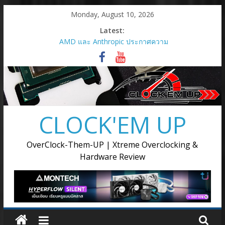
Skip
Monday, August 10, 2026
to
Latest:
content
AMD และ Anthropic ประกาศความ
ร่วมมือเชิงกลยุทธ์เพื่อเปิดใช้กราฟิก
การ์ด AMD Instinct MI450 Series
สูงสุด 2 กิกะวัตต์
AMD เปิดตัวกราฟิกการ์ด Radeon RX
9050
เมื่อการ์ดจอไม่ได้มีหน้าที่แค่เรนเดอร์
CLOCK'EM UP
ภาพ แต่ต้องขับเคลื่อนทุกขั้นตอนของ
การสร้างสรรค์
AMD เปิดตัวโซลูชันการประมวลผล
OverClock-Them-UP | Xtreme Overclocking &
แบบครบวงจรสำหรับยุค Agentic AI ณ
Hardware Review
งาน Advancing AI 2026
Supermicro แต่งตั้ง Ascenti เป็น
ตัวแทนจำหน่ายอย่างเป็นทางการ
พร้อมลุยตลาด AI Infrastructure ขุม
พลังประมวลผล AI ตั้งแต่ระดับเริ่มต้น
จนถึงระดับซุปเปอร์คลัสเตอร์