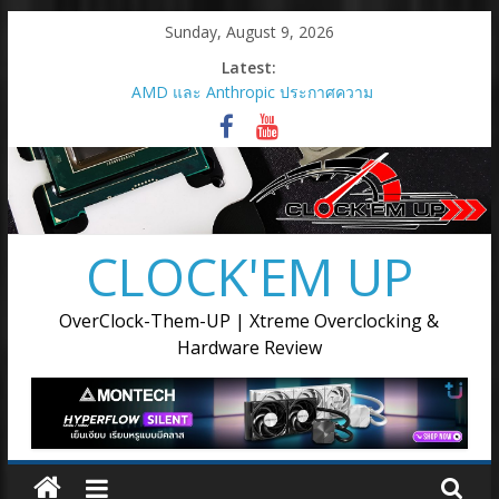
Skip
Sunday, August 9, 2026
to
Latest:
content
AMD และ Anthropic ประกาศความ
ร่วมมือเชิงกลยุทธ์เพื่อเปิดใช้กราฟิก
การ์ด AMD Instinct MI450 Series
สูงสุด 2 กิกะวัตต์
AMD เปิดตัวกราฟิกการ์ด Radeon RX
9050
เมื่อการ์ดจอไม่ได้มีหน้าที่แค่เรนเดอร์
CLOCK'EM UP
ภาพ แต่ต้องขับเคลื่อนทุกขั้นตอนของ
การสร้างสรรค์
AMD เปิดตัวโซลูชันการประมวลผล
OverClock-Them-UP | Xtreme Overclocking &
แบบครบวงจรสำหรับยุค Agentic AI ณ
Hardware Review
งาน Advancing AI 2026
Supermicro แต่งตั้ง Ascenti เป็น
ตัวแทนจำหน่ายอย่างเป็นทางการ
พร้อมลุยตลาด AI Infrastructure ขุม
พลังประมวลผล AI ตั้งแต่ระดับเริ่มต้น
จนถึงระดับซุปเปอร์คลัสเตอร์