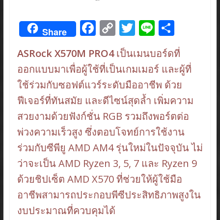
F
C
T
Li
S
Share
ac
o
w
n
h
ASRock X570M PRO4
เป็นเมนบอร์ดที่
e
p
itt
e
ar
ออกแบบมาเพื่อผู้ใช้ที่เป็นเกมเมอร์ และผู้ที่
b
y
er
e
ใช้ร่วมกับซอฟต์แวร์ระดับมืออาชีพ ด้วย
o
Li
ฟีเจอร์ที่ทันสมัย และดีไซน์สุดล้ำ เพิ่มความ
o
n
สวยงามด้วยฟังก์ชั่น RGB รวมถึงพอร์ตต่อ
k
k
พ่วงความเร็วสูง ซึ่งตอบโจทย์การใช้งาน
ร่วมกับซีพียู AMD AM4 รุ่นใหม่ในปัจจุบัน ไม่
ว่าจะเป็น AMD Ryzen 3, 5, 7 และ Ryzen 9
ด้วยชิปเซ็ต AMD X570 ที่ช่วยให้ผู้ใช้มือ
อาชีพสามารถประกอบพีซีประสิทธิภาพสูงใน
งบประมาณที่ควบคุมได้