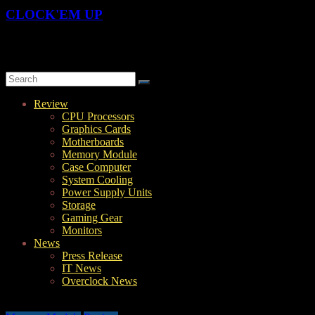
CLOCK'EM UP
OverClock-Them-UP | Xtreme Overclocking & Hardware Review
Review
CPU Processors
Graphics Cards
Motherboards
Memory Module
Case Computer
System Cooling
Power Supply Units
Storage
Gaming Gear
Monitors
News
Press Release
IT News
Overclock News