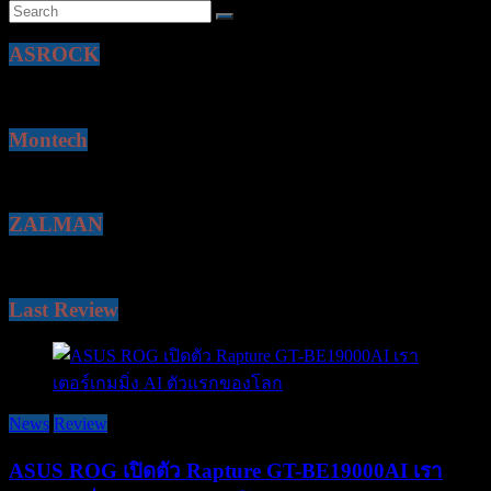
ASROCK
Montech
ZALMAN
Last Review
News
Review
ASUS ROG เปิดตัว Rapture GT-BE19000AI เรา