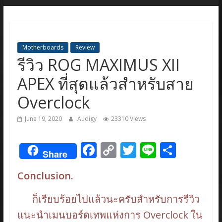
Motherboards
Review
รีวิว ROG MAXIMUS XII
APEX ที่สุดแล้วสำหรับสาย
Overclock
June 19, 2020
Audigy
23310 Views
F
C
T
Li
S
Share
ac
o
w
n
h
Conclusion.
e
p
itt
e
ar
b
y
er
e
ก็เรียบร้อยไปแล้วนะครับสำหรับการรีวิว
o
Li
แนะนำเมนบอร์ดเทพแห่งการ Overclock ใน