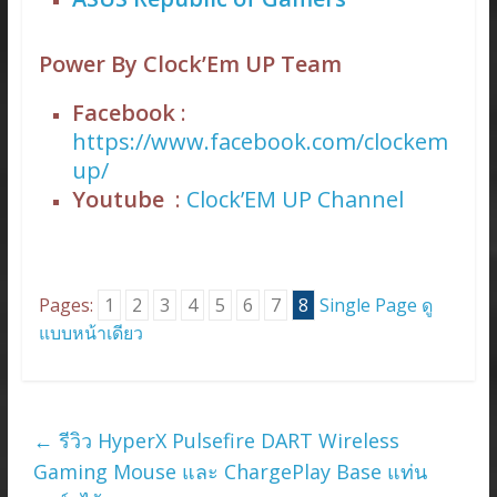
Power By Clock’Em UP Team
Facebook
:
https://www.facebook.com/clockem
up/
Youtube
:
Clock’EM UP Channel
Pages:
1
2
3
4
5
6
7
8
Single Page ดู
แบบหน้าเดียว
←
รีวิว HyperX Pulsefire DART Wireless
Gaming Mouse และ ChargePlay Base แท่น