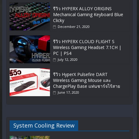
รีวิว HYPERX ALLOY ORIGINS
Mechanical Gaming Keyboard Blue
Clicky
December 21, 2020
รีวิว HYPERX CLOUD FLIGHT S
Wireless Gaming Headset 7.1CH |
PC | PS4
July 12, 2020
รีวิว HyperX Pulsefire DART
Wireless Gaming Mouse และ
ChargePlay Base แท่นชาร์จไร้สาย
June 17, 2020
System Cooling Review