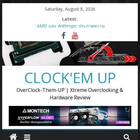
Skip
Saturday, August 8, 2026
to
Latest:
content
AMD และ Anthropic ประกาศความ
ร่วมมือเชิงกลยุทธ์เพื่อเปิดใช้กราฟิก
การ์ด AMD Instinct MI450 Series
สูงสุด 2 กิกะวัตต์
AMD เปิดตัวกราฟิกการ์ด Radeon RX
9050
เมื่อการ์ดจอไม่ได้มีหน้าที่แค่เรนเดอร์
CLOCK'EM UP
ภาพ แต่ต้องขับเคลื่อนทุกขั้นตอนของ
การสร้างสรรค์
AMD เปิดตัวโซลูชันการประมวลผล
OverClock-Them-UP | Xtreme Overclocking &
แบบครบวงจรสำหรับยุค Agentic AI ณ
Hardware Review
งาน Advancing AI 2026
Supermicro แต่งตั้ง Ascenti เป็น
ตัวแทนจำหน่ายอย่างเป็นทางการ
พร้อมลุยตลาด AI Infrastructure ขุม
พลังประมวลผล AI ตั้งแต่ระดับเริ่มต้น
จนถึงระดับซุปเปอร์คลัสเตอร์