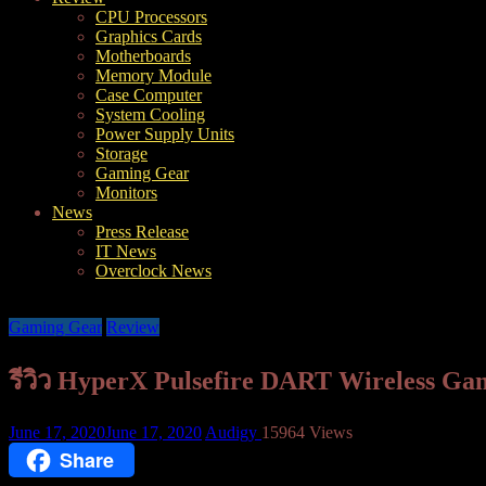
CPU Processors
Graphics Cards
Motherboards
Memory Module
Case Computer
System Cooling
Power Supply Units
Storage
Gaming Gear
Monitors
News
Press Release
IT News
Overclock News
Gaming Gear
Review
รีวิว HyperX Pulsefire DART Wireless G
June 17, 2020
June 17, 2020
Audigy
15964 Views
Share