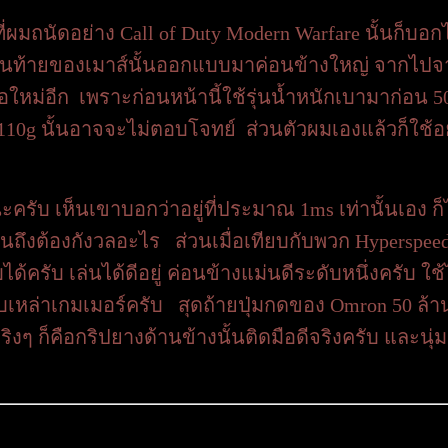
ผมถนัดอย่าง Call of Duty Modern Warfare นั้นก็บอกไ
้านท้ายของเมาส์นั้นออกแบบมาค่อนข้างใหญ่ จากไปจ
ือใหม่อีก เพราะก่อนหน้านี้ใช้รุ่นน้ำหนักเบามาก่อน
… 110g นั้นอาจจะไม่ตอบโจทย์ ส่วนตัวผมเองแล้วก็ใช้อ
บ เห็นเขาบอกว่าอยู่ที่ประมาณ 1ms เท่านั้นเอง ก็ไว
แย่จนถึงต้องกังวลอะไร ส่วนเมื่อเทียบกับพวก Hypers
ด้ครับ เล่นได้ดีอยู่ ค่อนข้างแม่นดีระดับหนึ่งครับ ใช
หรับเหล่าเกมเมอร์ครับ สุดถ้ายปุ่มกดของ Omron 50 ล
ๆ ก็คือกริปยางด้านข้างนั้นติดมือดีจริงครับ และนุ่