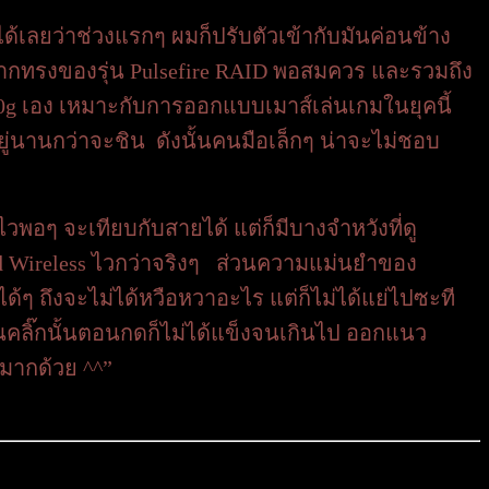
ด้เลยว่าช่วงแรกๆ ผมก็ปรับตัวเข้ากับมันค่อนข้าง
ากทรงของรุ่น Pulsefire RAID พอสมควร และรวมถึง
 50g เอง เหมาะกับการออกแบบเมาส์เล่นเกมในยุคนี้
ยู่นานกว่าจะชิน ดังนั้นคนมือเล็กๆ น่าจะไม่ชอบ
พอๆ จะเทียบกับสายได้ แต่ก็มีบางจำหวังที่ดู
peed Wireless ไวกว่าจริงๆ ส่วนความแม่นยำของ
้ได้ๆ ถึงจะไม่ได้หวือหวาอะไร แต่ก็ไม่ได้แย่ไปซะที
้านคลิ๊กนั้นตอนกดก็ไม่ได้แข็งจนเกินไป ออกแนว
มมากด้วย ^^”