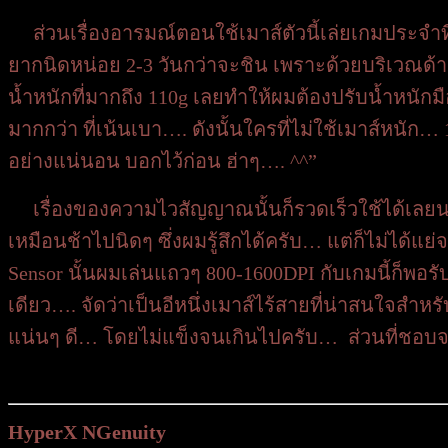
ส่วนเรื่องอารมณ์ตอนใช้เมาส์ตัวนี้เล่ยเกมประจำที่
ยากนิดหน่อย 2-3 วันกว่าจะชิน เพราะด้วยบริเวณด
น้ำหนักที่มากถึง 110g เลยทำให้ผมต้องปรับน้ำหนักม
มากกว่า ที่เน้นเบา…. ดังนั้นใครที่ไม่ใช้เมาส์หนัก
อย่างแน่นอน บอกไว้ก่อน ฮ่าๆ…. ^^”
เรื่องของความไวสัญญาณนั้นก็รวดเร็วใช้ได้เลยนะครั
เหมือนช้าไปนิดๆ ซึ่งผมรู้สึกได้ครับ… แต่ก็ไม่ได้
Sensor นั้นผมเล่นแถวๆ 800-1600DPI กับเกมนี้ก็พอรับไ
เดียว…. จัดว่าเป็นอีหนึ่งเมาส์ไร้สายที่น่าสนใจสำ
แน่นๆ ดี… โดยไม่แข็งจนเกินไปครับ… ส่วนที่ชอบจริง
HyperX NGenuity