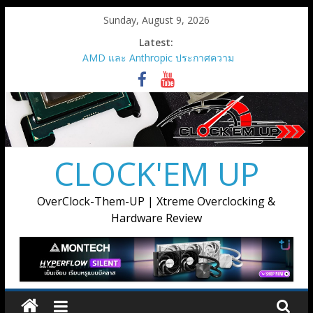
Skip
Sunday, August 9, 2026
to
Latest:
content
AMD และ Anthropic ประกาศความ
ร่วมมือเชิงกลยุทธ์เพื่อเปิดใช้กราฟิก
การ์ด AMD Instinct MI450 Series
สูงสุด 2 กิกะวัตต์
AMD เปิดตัวกราฟิกการ์ด Radeon RX
9050
เมื่อการ์ดจอไม่ได้มีหน้าที่แค่เรนเดอร์
CLOCK'EM UP
ภาพ แต่ต้องขับเคลื่อนทุกขั้นตอนของ
การสร้างสรรค์
AMD เปิดตัวโซลูชันการประมวลผล
OverClock-Them-UP | Xtreme Overclocking &
แบบครบวงจรสำหรับยุค Agentic AI ณ
Hardware Review
งาน Advancing AI 2026
Supermicro แต่งตั้ง Ascenti เป็น
ตัวแทนจำหน่ายอย่างเป็นทางการ
พร้อมลุยตลาด AI Infrastructure ขุม
พลังประมวลผล AI ตั้งแต่ระดับเริ่มต้น
จนถึงระดับซุปเปอร์คลัสเตอร์