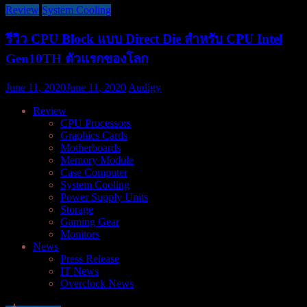
Review
System Cooling
รีวิว CPU Block แบบ Direct Die สำหรับ CPU Intel
Gen10TH ตัวแรกของโลก
June 11, 2020
June 11, 2020
Audigy
Review
CPU Processors
Graphics Cards
Motherboards
Memory Module
Case Computer
System Cooling
Power Supply Units
Storage
Gaming Gear
Monitors
News
Press Release
IT News
Overclock News