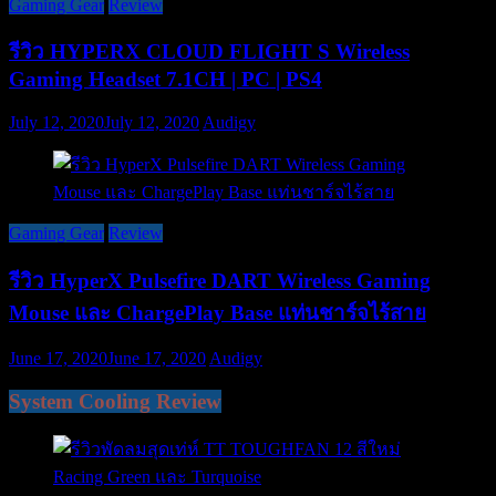
Gaming Gear
Review
รีวิว HYPERX CLOUD FLIGHT S Wireless
Gaming Headset 7.1CH | PC | PS4
July 12, 2020
July 12, 2020
Audigy
Gaming Gear
Review
รีวิว HyperX Pulsefire DART Wireless Gaming
Mouse และ ChargePlay Base แท่นชาร์จไร้สาย
June 17, 2020
June 17, 2020
Audigy
System Cooling Review