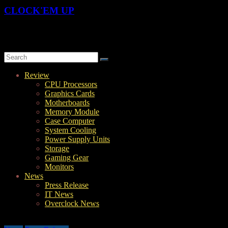
CLOCK'EM UP
OverClock-Them-UP | Xtreme Overclocking & Hardware Review
Review
CPU Processors
Graphics Cards
Motherboards
Memory Module
Case Computer
System Cooling
Power Supply Units
Storage
Gaming Gear
Monitors
News
Press Release
IT News
Overclock News