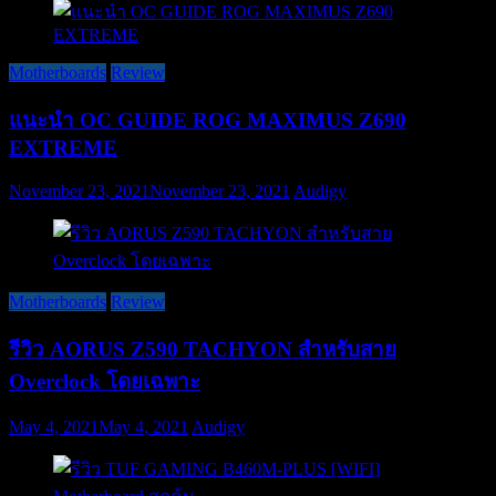
Motherboards
Review
แนะนำ OC GUIDE ROG MAXIMUS Z690
EXTREME
November 23, 2021
November 23, 2021
Audigy
Motherboards
Review
รีวิว AORUS Z590 TACHYON สำหรับสาย
Overclock โดยเฉพาะ
May 4, 2021
May 4, 2021
Audigy