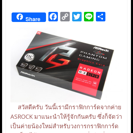
F
C
T
Li
S
Share
ac
o
w
n
h
e
p
itt
e
ar
b
y
er
e
o
Li
o
n
k
k
สวัสดีครับ วันนี้เรามีกราฟิกการ์ดจากค่าย
ASROCK มาแนะนำให้รู้จักกันครับ ซึ่งก็จัดว่า
เป็นค่ายน้องใหม่สำหรับวงการกราฟิกการ์ด