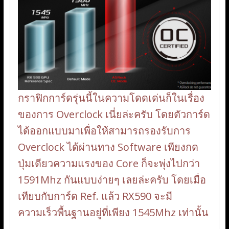
กราฟิกการ์ดรุ่นนี้ในความโดดเด่นก็ในเรื่อง
ของการ Overclock เนี่ยล่ะครับ โดยตัวการ์ด
ได้ออกแบบมาเพื่อให้สามารถรองรับการ
Overclock ได้ผ่านทาง Software เพียงกด
ปุ่มเดียวความแรงของ Core ก็จะพุ่งไปกว่า
1591Mhz กันแบบง่ายๆ เลยล่ะครับ โดยเมื่อ
เทียบกับการ์ด Ref. แล้ว RX590 จะมี
ความเร็วพื้นฐานอยู่ที่เพียง 1545Mhz เท่านั้น