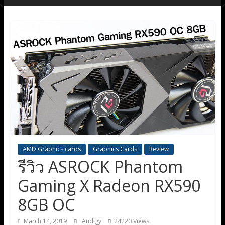
AMD Graphics cards
Graphics Cards
Review
รีวิว ASROCK Phantom
Gaming X Radeon RX590
8GB OC
March 14, 2019
Audigy
24220 Views