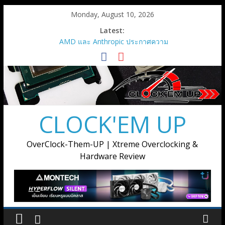
Skip
Monday, August 10, 2026
to
Latest:
content
AMD และ Anthropic ประกาศความ
ร่วมมือเชิงกลยุทธ์เพื่อเปิดใช้กราฟิก
การ์ด AMD Instinct MI450 Series
สูงสุด 2 กิกะวัตต์
AMD เปิดตัวกราฟิกการ์ด Radeon RX
9050
เมื่อการ์ดจอไม่ได้มีหน้าที่แค่เรนเดอร์
CLOCK'EM UP
ภาพ แต่ต้องขับเคลื่อนทุกขั้นตอนของ
การสร้างสรรค์
AMD เปิดตัวโซลูชันการประมวลผล
OverClock-Them-UP | Xtreme Overclocking &
แบบครบวงจรสำหรับยุค Agentic AI ณ
Hardware Review
งาน Advancing AI 2026
Supermicro แต่งตั้ง Ascenti เป็น
ตัวแทนจำหน่ายอย่างเป็นทางการ
พร้อมลุยตลาด AI Infrastructure ขุม
พลังประมวลผล AI ตั้งแต่ระดับเริ่มต้น
จนถึงระดับซุปเปอร์คลัสเตอร์