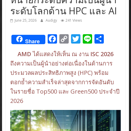
ระดับโลกด้าน HPC และ AI
June 25, 2026
Audigy
241 Views
F
C
T
Li
S
Share
ac
o
w
n
h
AMD
ได้แสดงให้เห็น ณ งาน
ISC 2026
e
p
itt
e
ar
ถึงความเป็นผู้นำอย่างต่อเนื่องในด้านการ
b
y
er
e
ประมวลผลประสิทธิภาพสูง (HPC) พร้อม
o
Li
ตอกย้ำความสำเร็จล่าสุดจากการจัดอันดับ
o
n
ในรายชื่อ Top500 และ Green500 ประจำปี
k
k
2026