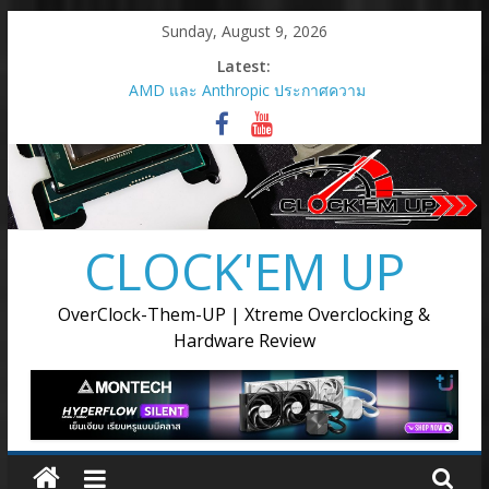
Skip
Sunday, August 9, 2026
to
Latest:
content
AMD และ Anthropic ประกาศความ
ร่วมมือเชิงกลยุทธ์เพื่อเปิดใช้กราฟิก
การ์ด AMD Instinct MI450 Series
สูงสุด 2 กิกะวัตต์
AMD เปิดตัวกราฟิกการ์ด Radeon RX
9050
เมื่อการ์ดจอไม่ได้มีหน้าที่แค่เรนเดอร์
CLOCK'EM UP
ภาพ แต่ต้องขับเคลื่อนทุกขั้นตอนของ
การสร้างสรรค์
AMD เปิดตัวโซลูชันการประมวลผล
OverClock-Them-UP | Xtreme Overclocking &
แบบครบวงจรสำหรับยุค Agentic AI ณ
Hardware Review
งาน Advancing AI 2026
Supermicro แต่งตั้ง Ascenti เป็น
ตัวแทนจำหน่ายอย่างเป็นทางการ
พร้อมลุยตลาด AI Infrastructure ขุม
พลังประมวลผล AI ตั้งแต่ระดับเริ่มต้น
จนถึงระดับซุปเปอร์คลัสเตอร์