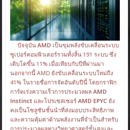
ปัจจุบัน
AMD
เป็นขุมพลังขับเคลื่อนระบบ
ซูเปอร์คอมพิวเตอร์รวมทั้งสิ้น 191 ระบบ ซึ่ง
เติบโตขึ้น 11% เมื่อเทียบกับปีที่ผ่านมา
นอกจากนี้ AMD ยังขับเคลื่อนระบบใหม่ถึง
41% ในรายชื่อการจัดอันดับปีนี้ โดยกราฟิก
การ์ดเร่งความเร็วการประมวลผล
AMD
Instinct
และโปรเซสเซอร์
AMD EPYC
ยัง
คงเป็นโซลูชันชั้นนำที่ส่งมอบประสิทธิภาพ
และความคุ้มค่าด้านพลังงานที่จำเป็นสำหรับ
การประมวลผลทางวิทยาศาสตร์ขั้นสูงและ