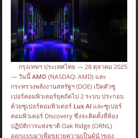
กรุงเทพฯ ประเทศไทย — 28 ตุลาคม 2025
— วันนี้
AMD
(NASDAQ: AMD) และ
กระทรวงพลังงานสหรัฐฯ (DOE) เปิดตัวซู
เปอร์คอมพิวเตอร์ยุคถัดไป 2 ระบบ ประกอบ
ด้วยซูเปอร์คอมพิวเตอร์
Lux AI
และซูเปอร์
คอมพิวเตอร์ Discovery ซึ่งจะติดตั้งที่ห้อง
ปฏิบัติการแห่งชาติ Oak Ridge (ORNL)
ออกแบบมาเพื่อขยายความเป็นผู้นำของ