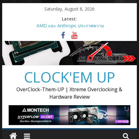
Skip
Saturday, August 8, 2026
to
Latest:
content
AMD และ Anthropic ประกาศความ
ร่วมมือเชิงกลยุทธ์เพื่อเปิดใช้กราฟิก
การ์ด AMD Instinct MI450 Series
สูงสุด 2 กิกะวัตต์
AMD เปิดตัวกราฟิกการ์ด Radeon RX
9050
เมื่อการ์ดจอไม่ได้มีหน้าที่แค่เรนเดอร์
CLOCK'EM UP
ภาพ แต่ต้องขับเคลื่อนทุกขั้นตอนของ
การสร้างสรรค์
AMD เปิดตัวโซลูชันการประมวลผล
OverClock-Them-UP | Xtreme Overclocking &
แบบครบวงจรสำหรับยุค Agentic AI ณ
Hardware Review
งาน Advancing AI 2026
Supermicro แต่งตั้ง Ascenti เป็น
ตัวแทนจำหน่ายอย่างเป็นทางการ
พร้อมลุยตลาด AI Infrastructure ขุม
พลังประมวลผล AI ตั้งแต่ระดับเริ่มต้น
จนถึงระดับซุปเปอร์คลัสเตอร์