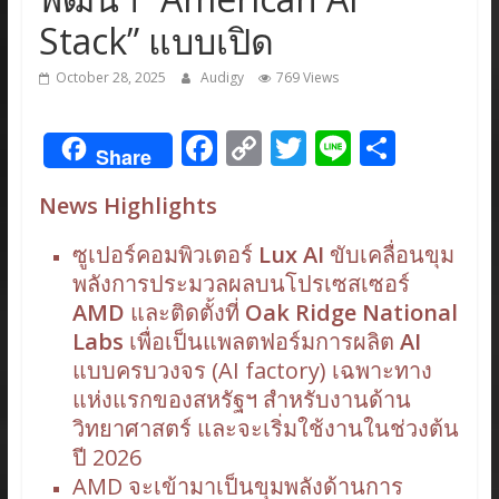
Stack” แบบเปิด
October 28, 2025
Audigy
769 Views
F
C
T
Li
S
Share
ac
o
w
n
h
News Highlights
e
p
itt
e
ar
b
y
er
e
ซูเปอร์คอมพิวเตอร์
Lux AI
ขับเคลื่อนขุม
o
Li
พลังการประมวลผลบนโปรเซสเซอร์
AMD
และติดตั้งที่
Oak Ridge National
o
n
Labs
เพื่อเป็นแพลตฟอร์มการผลิต
AI
k
k
แบบครบวงจร (AI factory) เฉพาะทาง
แห่งแรกของสหรัฐฯ สำหรับงานด้าน
วิทยาศาสตร์ และจะเริ่มใช้งานในช่วงต้น
ปี 2026
AMD จะเข้ามาเป็นขุมพลังด้านการ