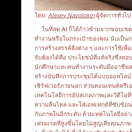
โดย:
Alexey Navolokin
ผู้จัดการทั่ว
ในที่สุด
AI
ก็ได้ก้าวข้ามจากขอบเขตขอ
ทำงานหรือในกระเป๋าของคุณ นับเป็นการ
การสร้างสรรค์สิ่งต่าง ๆ และการใช้เพื่อ
จับต้องได้คือ ประโยชน์ที่แท้จริงซึ่งตอ
นักศึกษาและคนทำงานระดับมืออาชีพสา
สร้างบันทึกการประชุมได้แบบออฟไลน์ โ
เซิร์ฟเวอร์ภายนอก ส่วนคอนเทนต์ครีเอเ
เทคโนโลยีการอัปสเกลภาพและวิดีโอที่ขั
ความลื่นไหล และใส่เอฟเฟกต์ที่ซับซ้อน
กับภาพในอีกระดับ ด้วยเทคโนโลยีอย่
เฟรมเรตที่สูงขึ้นโดยไม่สูญเสียคุณภาพ ก