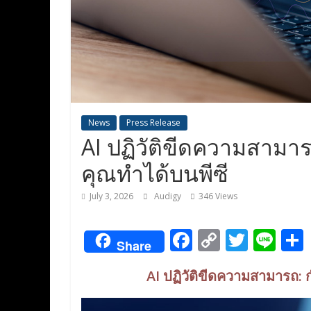
News
Press Release
AI ปฏิวัติขีดความสามาร
คุณทำได้บนพีซี
July 3, 2026
Audigy
346 Views
F
C
T
Li
Share
ac
o
w
n
AI ปฏิวัติขีดความสามารถ: 
e
p
itt
e
b
y
er