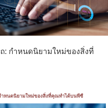
ถ: กำหนดนิยามใหม่ของสิ่งที่
S
h
กำหนดนิยามใหม่ของสิ่งที่คุณทำได้บนพีซี
ar
e