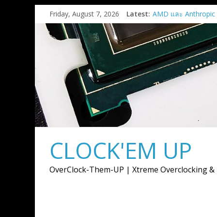
Skip
Friday, August 7, 2026
Latest:
AMD และ Anthropic
to
ร่วมมือเชิงกลยุทธ์เพื่
content
การ์ด AMD Instinct 
สูงสุด 2 กิกะวัตต์
AMD เปิดตัวกราฟิกก
9050
เมื่อการ์ดจอไม่ได้มีหน้
ภาพ แต่ต้องขับเคลื่อ
การสร้างสรรค์
AMD เปิดตัวโซลูชั
แบบครบวงจรสำหรับยุ
งาน Advancing AI 2
CLOCK'EM UP
Supermicro แต่งตั้ง A
ตัวแทนจำหน่ายอย่าง
พร้อมลุยตลาด AI Infr
OverClock-Them-UP | Xtreme Overclocking &
พลังประมวลผล AI ตั้งแ
จนถึงระดับซุปเปอร์คล