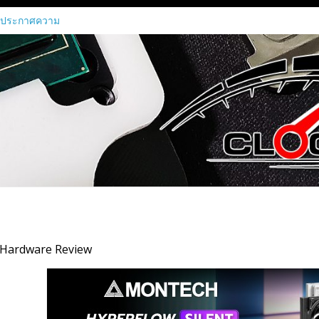
 ประกาศความ
อเปิดใช้กราฟิก
MI450 Series
าร์ด Radeon RX
าที่แค่เรนเดอร์
นทุกขั้นตอนของ
นการประมวลผล
ค Agentic AI ณ
026
scenti เป็น
เป็นทางการ
astructure ขุม
 Hardware Review
ต่ระดับเริ่มต้น
ัสเตอร์