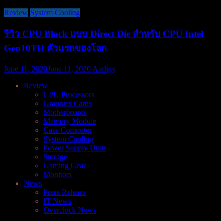
Review
System Cooling
รีวิว CPU Block แบบ Direct Die สำหรับ CPU Intel
Gen10TH ตัวแรกของโลก
June 11, 2020
June 11, 2020
Audigy
Review
CPU Processors
Graphics Cards
Motherboards
Memory Module
Case Computer
System Cooling
Power Supply Units
Storage
Gaming Gear
Monitors
News
Press Release
IT News
Overclock News