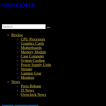
CLOCK'EM UP
OverClock-Them-UP | Xtreme Overclocking & Hardware Review
Review
CPU Processors
Graphics Cards
Motherboards
Memory Module
Case Computer
System Cooling
Power Supply Units
Storage
Gaming Gear
Monitors
News
Press Release
IT News
Overclock News