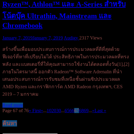
Ryzen™, Athlon™ และ A-Series สำหรับ
โน้ตบุ๊ค Ultrathin, Mainstream และ
Chromebook
January 7, 2019
January 7, 2019
Audigy
2317 Views
สร้างขึ้นเพื่อมอบประสบการณ์การประมวลผลที่ดีที่สุดด้วย
ฟีเจอร์ที่หาที่เปรียบไม่ได้ ประสิทธิภาพในการประมวลผลที่ทรง
พลัง และแบตเตอรี่ที่ให้คุณสามารถใช้งานได้ตลอดทั้งวัน[1],[2]
ภายในไตรมาสนี้ ออกตัว Radeon™ Software Adrenalin ที่นำ
เสนอประสบการณ์การรับชมที่เหนือชั้นผ่านชิปประมวลผล
AMD Ryzen และกราฟิกการ์ด AMD Radeon กรุงเทพฯ, CES
2019 – 7 มกราคม
Read more
Page 67 of 76
« First
«
...
10
20
30
...
65
66
67
68
69
...
»
Last »
ค้นหา