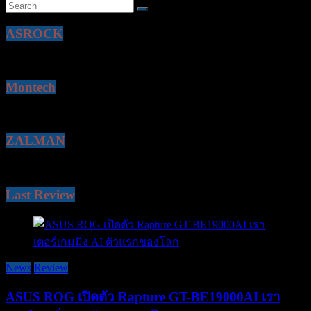
ASROCK
Montech
ZALMAN
Last Review
News
Review
ASUS ROG เปิดตัว Rapture GT-BE19000AI เรา