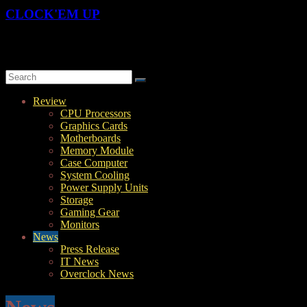
CLOCK'EM UP
OverClock-Them-UP | Xtreme Overclocking & Hardware Review
Review
CPU Processors
Graphics Cards
Motherboards
Memory Module
Case Computer
System Cooling
Power Supply Units
Storage
Gaming Gear
Monitors
News
Press Release
IT News
Overclock News